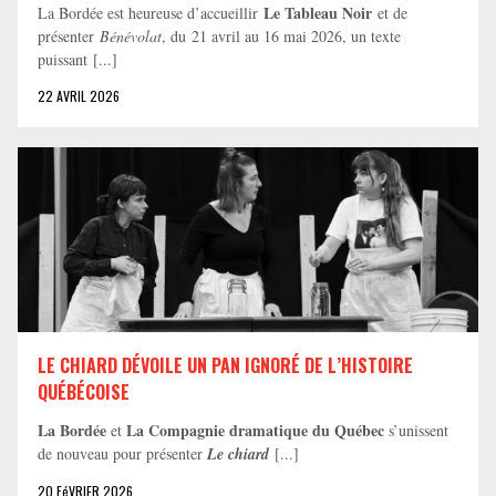
Le Tableau Noir
La Bordée est heureuse d’accueillir
et de
présenter
Bénévolat
, du 21 avril au 16 mai 2026, un texte
puissant [...]
22 AVRIL 2026
LE CHIARD DÉVOILE UN PAN IGNORÉ DE L’HISTOIRE
QUÉBÉCOISE
La Bordée
La Compagnie dramatique du Québec
et
s’unissent
de nouveau pour présenter
Le chiard
[...]
20 FéVRIER 2026