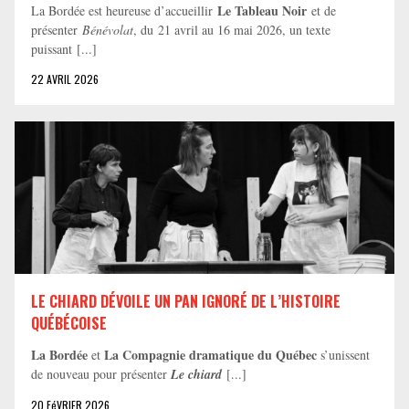
Le Tableau Noir
La Bordée est heureuse d’accueillir
et de
présenter
Bénévolat
, du 21 avril au 16 mai 2026, un texte
puissant [...]
22 AVRIL 2026
LE CHIARD DÉVOILE UN PAN IGNORÉ DE L’HISTOIRE
QUÉBÉCOISE
La Bordée
La Compagnie dramatique du Québec
et
s’unissent
de nouveau pour présenter
Le chiard
[...]
20 FéVRIER 2026