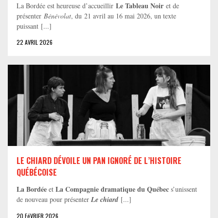
Le Tableau Noir
La Bordée est heureuse d’accueillir
et de
présenter
Bénévolat
, du 21 avril au 16 mai 2026, un texte
puissant [...]
22 AVRIL 2026
LE CHIARD DÉVOILE UN PAN IGNORÉ DE L’HISTOIRE
QUÉBÉCOISE
La Bordée
La Compagnie dramatique du Québec
et
s’unissent
de nouveau pour présenter
Le chiard
[...]
20 FéVRIER 2026