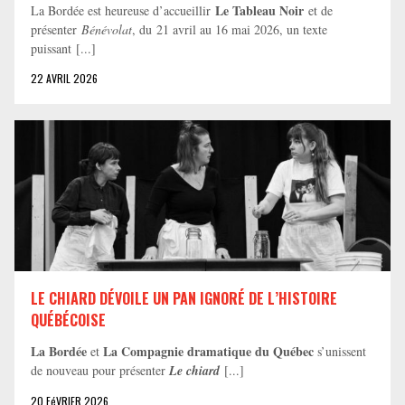
Le Tableau Noir
La Bordée est heureuse d’accueillir
et de
présenter
Bénévolat
, du 21 avril au 16 mai 2026, un texte
puissant [...]
22 AVRIL 2026
LE CHIARD DÉVOILE UN PAN IGNORÉ DE L’HISTOIRE
QUÉBÉCOISE
La Bordée
La Compagnie dramatique du Québec
et
s’unissent
de nouveau pour présenter
Le chiard
[...]
20 FéVRIER 2026