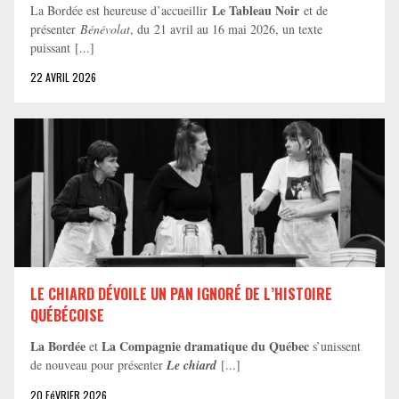
Le Tableau Noir
La Bordée est heureuse d’accueillir
et de
présenter
Bénévolat
, du 21 avril au 16 mai 2026, un texte
puissant [...]
22 AVRIL 2026
LE CHIARD DÉVOILE UN PAN IGNORÉ DE L’HISTOIRE
QUÉBÉCOISE
La Bordée
La Compagnie dramatique du Québec
et
s’unissent
de nouveau pour présenter
Le chiard
[...]
20 FéVRIER 2026