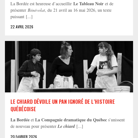
Le Tableau Noir
La Bordée est heureuse d’accueillir
et de
présenter
Bénévolat
, du 21 avril au 16 mai 2026, un texte
puissant [...]
22 AVRIL 2026
LE CHIARD DÉVOILE UN PAN IGNORÉ DE L’HISTOIRE
QUÉBÉCOISE
La Bordée
La Compagnie dramatique du Québec
et
s’unissent
de nouveau pour présenter
Le chiard
[...]
20 FéVRIER 2026