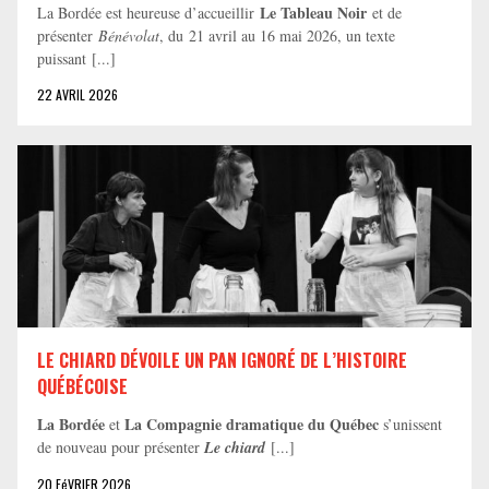
Le Tableau Noir
La Bordée est heureuse d’accueillir
et de
présenter
Bénévolat
, du 21 avril au 16 mai 2026, un texte
puissant [...]
22 AVRIL 2026
LE CHIARD DÉVOILE UN PAN IGNORÉ DE L’HISTOIRE
QUÉBÉCOISE
La Bordée
La Compagnie dramatique du Québec
et
s’unissent
de nouveau pour présenter
Le chiard
[...]
20 FéVRIER 2026