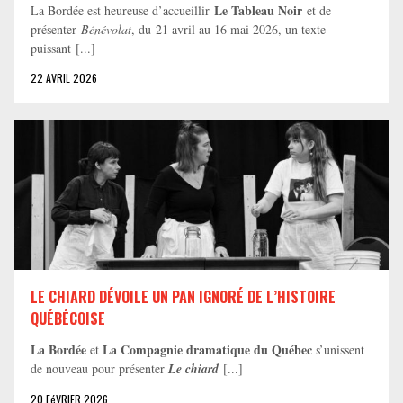
Le Tableau Noir
La Bordée est heureuse d’accueillir
et de
présenter
Bénévolat
, du 21 avril au 16 mai 2026, un texte
puissant [...]
22 AVRIL 2026
LE CHIARD DÉVOILE UN PAN IGNORÉ DE L’HISTOIRE
QUÉBÉCOISE
La Bordée
La Compagnie dramatique du Québec
et
s’unissent
de nouveau pour présenter
Le chiard
[...]
20 FéVRIER 2026