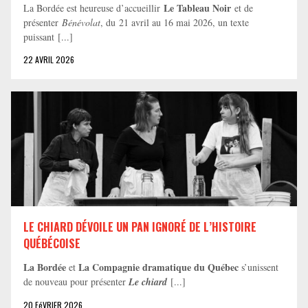
Le Tableau Noir
La Bordée est heureuse d’accueillir
et de
présenter
Bénévolat
, du 21 avril au 16 mai 2026, un texte
puissant [...]
22 AVRIL 2026
LE CHIARD DÉVOILE UN PAN IGNORÉ DE L’HISTOIRE
QUÉBÉCOISE
La Bordée
La Compagnie dramatique du Québec
et
s’unissent
de nouveau pour présenter
Le chiard
[...]
20 FéVRIER 2026