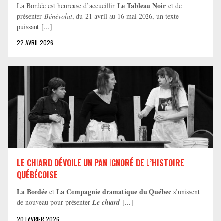
Le Tableau Noir
La Bordée est heureuse d’accueillir
et de
présenter
Bénévolat
, du 21 avril au 16 mai 2026, un texte
puissant [...]
22 AVRIL 2026
LE CHIARD DÉVOILE UN PAN IGNORÉ DE L’HISTOIRE
QUÉBÉCOISE
La Bordée
La Compagnie dramatique du Québec
et
s’unissent
de nouveau pour présenter
Le chiard
[...]
20 FéVRIER 2026