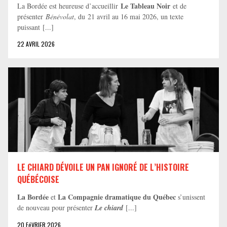
Le Tableau Noir
La Bordée est heureuse d’accueillir
et de
présenter
Bénévolat
, du 21 avril au 16 mai 2026, un texte
puissant [...]
22 AVRIL 2026
LE CHIARD DÉVOILE UN PAN IGNORÉ DE L’HISTOIRE
QUÉBÉCOISE
La Bordée
La Compagnie dramatique du Québec
et
s’unissent
de nouveau pour présenter
Le chiard
[...]
20 FéVRIER 2026