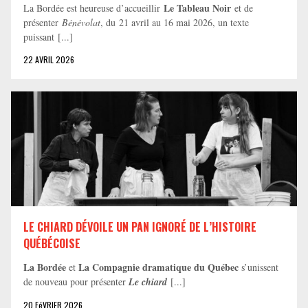
Le Tableau Noir
La Bordée est heureuse d’accueillir
et de
présenter
Bénévolat
, du 21 avril au 16 mai 2026, un texte
puissant [...]
22 AVRIL 2026
LE CHIARD DÉVOILE UN PAN IGNORÉ DE L’HISTOIRE
QUÉBÉCOISE
La Bordée
La Compagnie dramatique du Québec
et
s’unissent
de nouveau pour présenter
Le chiard
[...]
20 FéVRIER 2026