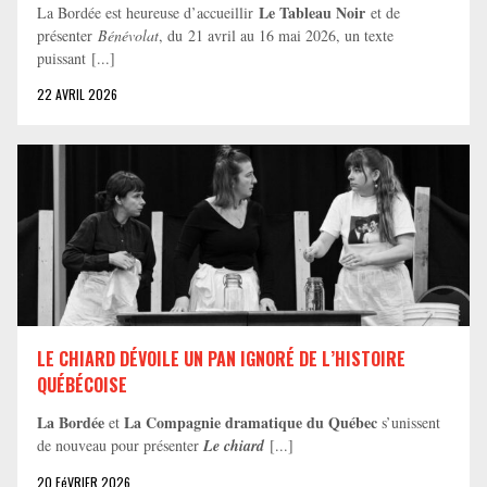
Le Tableau Noir
La Bordée est heureuse d’accueillir
et de
présenter
Bénévolat
, du 21 avril au 16 mai 2026, un texte
puissant [...]
22 AVRIL 2026
LE CHIARD DÉVOILE UN PAN IGNORÉ DE L’HISTOIRE
QUÉBÉCOISE
La Bordée
La Compagnie dramatique du Québec
et
s’unissent
de nouveau pour présenter
Le chiard
[...]
20 FéVRIER 2026