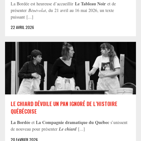
Le Tableau Noir
La Bordée est heureuse d’accueillir
et de
présenter
Bénévolat
, du 21 avril au 16 mai 2026, un texte
puissant [...]
22 AVRIL 2026
LE CHIARD DÉVOILE UN PAN IGNORÉ DE L’HISTOIRE
QUÉBÉCOISE
La Bordée
La Compagnie dramatique du Québec
et
s’unissent
de nouveau pour présenter
Le chiard
[...]
20 FéVRIER 2026