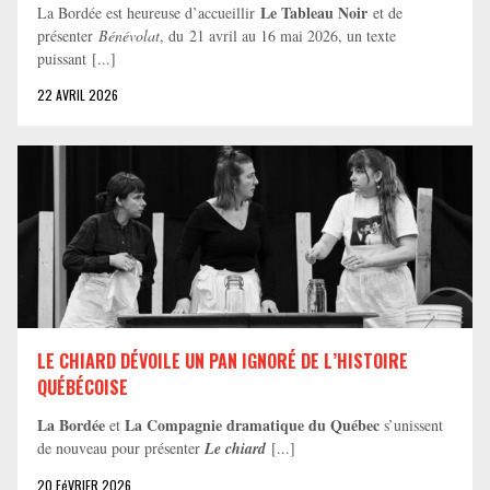
Le Tableau Noir
La Bordée est heureuse d’accueillir
et de
présenter
Bénévolat
, du 21 avril au 16 mai 2026, un texte
puissant [...]
22 AVRIL 2026
LE CHIARD DÉVOILE UN PAN IGNORÉ DE L’HISTOIRE
QUÉBÉCOISE
La Bordée
La Compagnie dramatique du Québec
et
s’unissent
de nouveau pour présenter
Le chiard
[...]
20 FéVRIER 2026