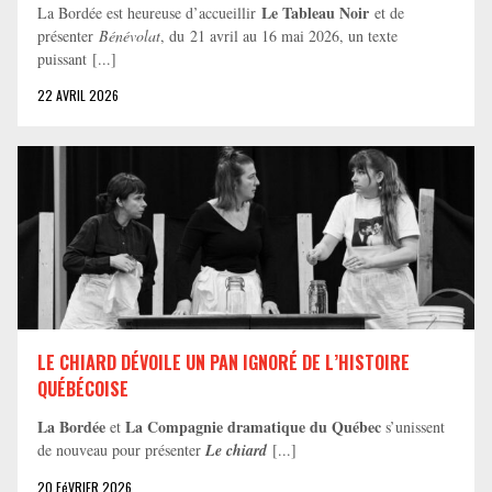
Le Tableau Noir
La Bordée est heureuse d’accueillir
et de
présenter
Bénévolat
, du 21 avril au 16 mai 2026, un texte
puissant [...]
22 AVRIL 2026
LE CHIARD DÉVOILE UN PAN IGNORÉ DE L’HISTOIRE
QUÉBÉCOISE
La Bordée
La Compagnie dramatique du Québec
et
s’unissent
de nouveau pour présenter
Le chiard
[...]
20 FéVRIER 2026