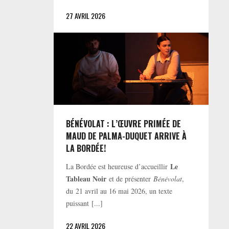
27 AVRIL 2026
BÉNÉVOLAT : L’ŒUVRE PRIMÉE DE
MAUD DE PALMA-DUQUET ARRIVE À
LA BORDÉE!
Le
La Bordée est heureuse d’accueillir
Tableau Noir
et de présenter
Bénévolat
,
du 21 avril au 16 mai 2026, un texte
puissant [...]
22 AVRIL 2026