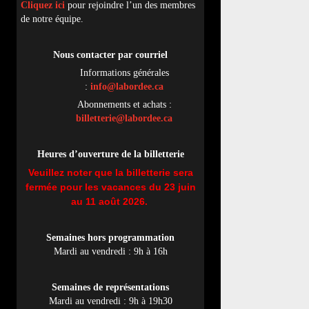
Cliquez ici
pour rejoindre l’un des membres
de notre équipe.
Nous contacter par
cou
rriel
Informations générales
:
info@labordee.ca
Abonnements et achats :
billetterie@labordee.ca
Heures d’ouverture de la billetterie
Veuillez noter que la billetterie sera
fermée pour les vacances du 23 juin
au 11 août 2026.
Semaines hors programmation
Mardi au vendredi : 9h à 16h
Semaines de représentations
Mardi au vendredi : 9h à 19h30