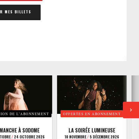
 MES BILLETS
TION DE L’ABONNEMENT
OFFERTES EN ABONNEMENT
E
IMANCHE À SODOME
LA SOIRÉE LUMINEUSE
CTOBRE
/
24 OCTOBRE 2026
10 NOVEMBRE
/
5 DÉCEMBRE 2026