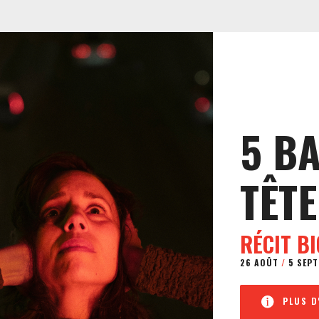
5 B
TÊTE
RÉCIT B
26 AOÛT
/
5 SEPT
PLUS D