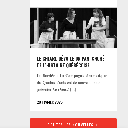
LE CHIARD DÉVOILE UN PAN IGNORÉ
DE L’HISTOIRE QUÉBÉCOISE
La Bordée
La Compagnie dramatique
et
du Québec
s’unissent de nouveau pour
présenter
Le chiard
[...]
20 FéVRIER 2026
TOUTES LES NOUVELLES