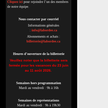
Cliquez ici
pour rejoindre l’un des membres
de notre équipe.
Nous contacter par
cou
rriel
Informations générales
:
info@labordee.ca
Abonnements et achats :
billetterie@labordee.ca
Heures d’ouverture de la billetterie
Veuillez noter que la billetterie sera
fermée pour les vacances du 23 juin
au 11 août 2026.
Semaines hors programmation
Mardi au vendredi : 9h à 16h
Semaines de représentations
Mardi au vendredi : 9h à 19h30