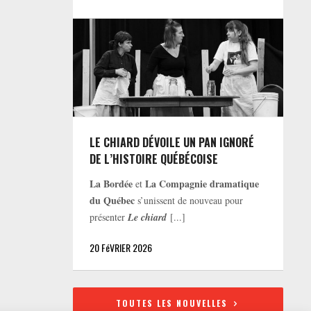
LE CHIARD DÉVOILE UN PAN IGNORÉ
DE L’HISTOIRE QUÉBÉCOISE
La Bordée
La Compagnie dramatique
et
du Québec
s’unissent de nouveau pour
présenter
Le chiard
[...]
20 FéVRIER 2026
TOUTES LES NOUVELLES