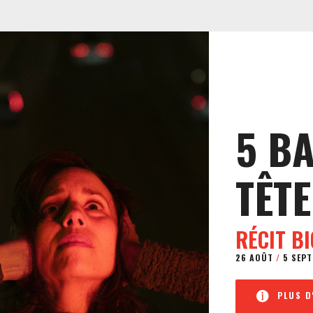
5 B
TÊTE
RÉCIT B
26 AOÛT
/
5 SEPT
PLUS D