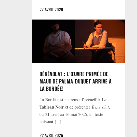
27 AVRIL 2026
BÉNÉVOLAT : L’ŒUVRE PRIMÉE DE
MAUD DE PALMA-DUQUET ARRIVE À
LA BORDÉE!
Le
La Bordée est heureuse d’accueillir
Tableau Noir
et de présenter
Bénévolat
,
du 21 avril au 16 mai 2026, un texte
puissant [...]
22 AVRIL 2026