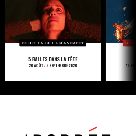
EN OPTION DE L’ABONNEMENT
OFFE
5 BALLES DANS LA TÊTE
26 AOÛT
/
5 SEPTEMBRE 2026
15 SE