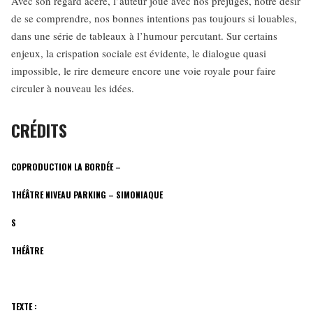
Avec son regard acéré, l’auteur joue avec nos préjugés, notre désir
de se comprendre, nos bonnes intentions pas toujours si louables,
dans une série de tableaux à l’humour percutant. Sur certains
enjeux, la crispation sociale est évidente, le dialogue quasi
impossible, le rire demeure encore une voie royale pour faire
circuler à nouveau les idées.
CRÉDITS
COPRODUCTION LA BORDÉE –
THÉÂTRE NIVEAU PARKING – SIMONIAQUE
S
THÉÂTRE
TEXTE :