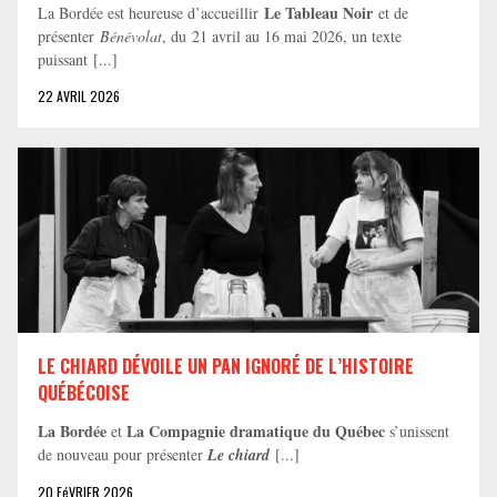
Le Tableau Noir
La Bordée est heureuse d’accueillir
et de
présenter
Bénévolat
, du 21 avril au 16 mai 2026, un texte
puissant [...]
22 AVRIL 2026
LE CHIARD DÉVOILE UN PAN IGNORÉ DE L’HISTOIRE
QUÉBÉCOISE
La Bordée
La Compagnie dramatique du Québec
et
s’unissent
de nouveau pour présenter
Le chiard
[...]
20 FéVRIER 2026