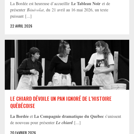
Le Tableau Noir
La Bordée est heureuse d’accueillir
et de
présenter
Bénévolat
, du 21 avril au 16 mai 2026, un texte
puissant [...]
22 AVRIL 2026
LE CHIARD DÉVOILE UN PAN IGNORÉ DE L’HISTOIRE
QUÉBÉCOISE
La Bordée
La Compagnie dramatique du Québec
et
s’unissent
de nouveau pour présenter
Le chiard
[...]
20 FéVRIER 2026