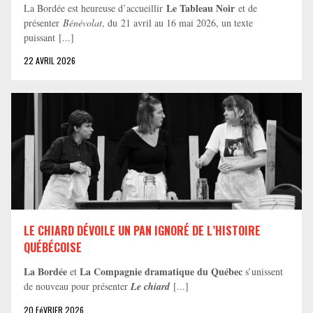
Le Tableau Noir
La Bordée est heureuse d’accueillir
et de
présenter
Bénévolat
, du 21 avril au 16 mai 2026, un texte
puissant [...]
22 AVRIL 2026
LE CHIARD DÉVOILE UN PAN IGNORÉ DE L’HISTOIRE
QUÉBÉCOISE
La Bordée
La Compagnie dramatique du Québec
et
s’unissent
de nouveau pour présenter
Le chiard
[...]
20 FéVRIER 2026