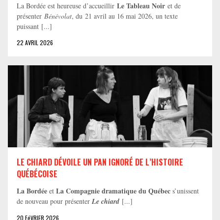
Le Tableau Noir
La Bordée est heureuse d’accueillir
et de
présenter
Bénévolat
, du 21 avril au 16 mai 2026, un texte
puissant [...]
22 AVRIL 2026
LE CHIARD DÉVOILE UN PAN IGNORÉ DE L’HISTOIRE
QUÉBÉCOISE
La Bordée
La Compagnie dramatique du Québec
et
s’unissent
de nouveau pour présenter
Le chiard
[...]
20 FéVRIER 2026