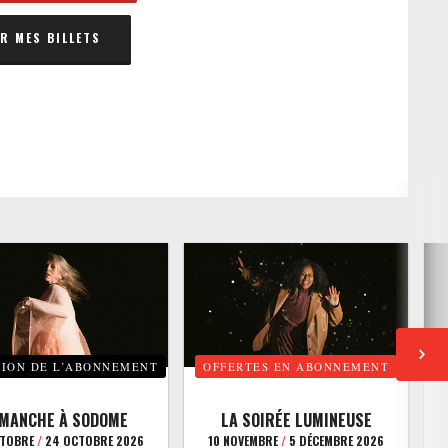
 MES BILLETS
TION DE L’ABONNEMENT
OFFERTES EN ABONNEMENT
E
IMANCHE À SODOME
LA SOIRÉE LUMINEUSE
CTOBRE
/
24 OCTOBRE 2026
10 NOVEMBRE
/
5 DÉCEMBRE 2026