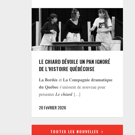
LE CHIARD DÉVOILE UN PAN IGNORÉ
DE L’HISTOIRE QUÉBÉCOISE
La Bordée
La Compagnie dramatique
et
du Québec
s’unissent de nouveau pour
présenter
Le chiard
[...]
20 FéVRIER 2026
TOUTES LES NOUVELLES