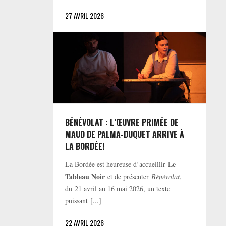
27 AVRIL 2026
BÉNÉVOLAT : L’ŒUVRE PRIMÉE DE
MAUD DE PALMA-DUQUET ARRIVE À
LA BORDÉE!
Le
La Bordée est heureuse d’accueillir
Tableau Noir
et de présenter
Bénévolat
,
du 21 avril au 16 mai 2026, un texte
puissant [...]
22 AVRIL 2026