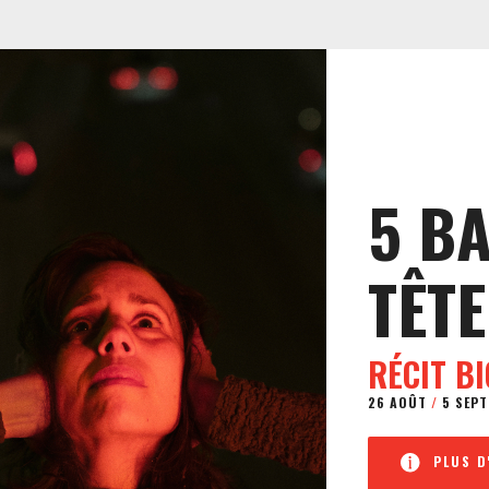
5 B
TÊTE
RÉCIT B
26 AOÛT
/
5 SEPT
PLUS D