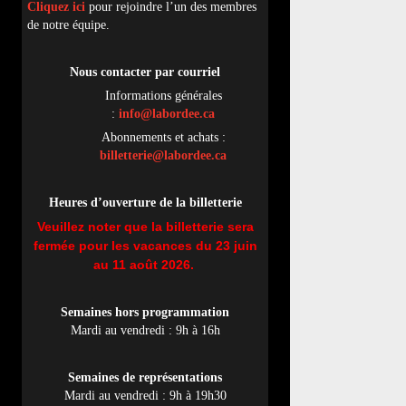
Cliquez ici
pour rejoindre l’un des membres
de notre équipe.
Nous contacter par
cou
rriel
Informations générales
:
info@labordee.ca
Abonnements et achats :
billetterie@labordee.ca
Heures d’ouverture de la billetterie
Veuillez noter que la billetterie sera
fermée pour les vacances du 23 juin
au 11 août 2026.
Semaines hors programmation
Mardi au vendredi : 9h à 16h
Semaines de représentations
Mardi au vendredi : 9h à 19h30