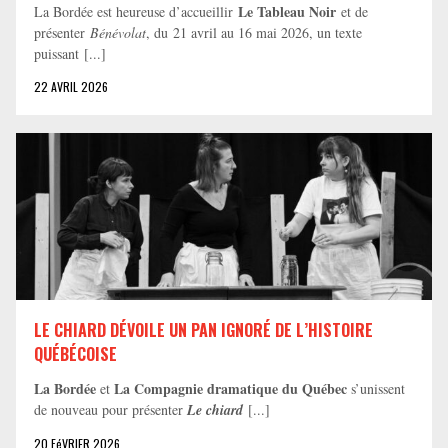
Le Tableau Noir
La Bordée est heureuse d’accueillir
et de
présenter
Bénévolat
, du 21 avril au 16 mai 2026, un texte
puissant [...]
22 AVRIL 2026
LE CHIARD DÉVOILE UN PAN IGNORÉ DE L’HISTOIRE
QUÉBÉCOISE
La Bordée
La Compagnie dramatique du Québec
et
s’unissent
de nouveau pour présenter
Le chiard
[...]
20 FéVRIER 2026