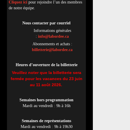
Cliquez ici
pour rejoindre l’un des membres
de notre équipe.
Nous contacter par
cou
rriel
Informations générales
:
info@labordee.ca
Abonnements et achats :
billetterie@labordee.ca
Heures d’ouverture de la billetterie
Veuillez noter que la billetterie sera
fermée pour les vacances du 23 juin
au 11 août 2026.
Semaines hors programmation
Mardi au vendredi : 9h à 16h
Semaines de représentations
Mardi au vendredi : 9h à 19h30