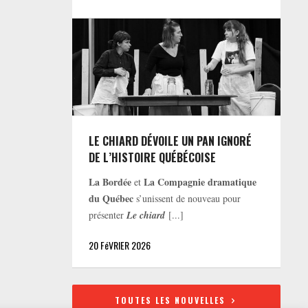
LE CHIARD DÉVOILE UN PAN IGNORÉ
DE L’HISTOIRE QUÉBÉCOISE
La Bordée
La Compagnie dramatique
et
du Québec
s’unissent de nouveau pour
présenter
Le chiard
[...]
20 FéVRIER 2026
TOUTES LES NOUVELLES