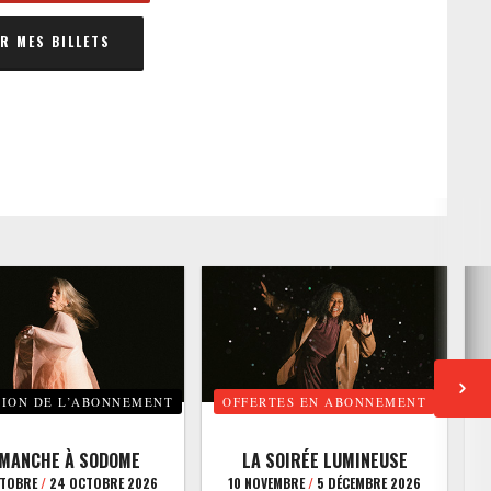
 MES BILLETS
TION DE L’ABONNEMENT
OFFERTES EN ABONNEMENT
E
IMANCHE À SODOME
LA SOIRÉE LUMINEUSE
CTOBRE
/
24 OCTOBRE 2026
10 NOVEMBRE
/
5 DÉCEMBRE 2026