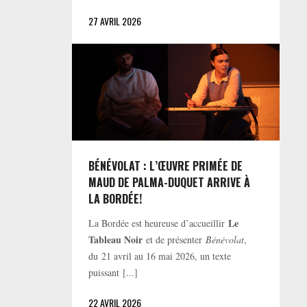
27 AVRIL 2026
BÉNÉVOLAT : L’ŒUVRE PRIMÉE DE
MAUD DE PALMA-DUQUET ARRIVE À
LA BORDÉE!
Le
La Bordée est heureuse d’accueillir
Tableau Noir
et de présenter
Bénévolat
,
du 21 avril au 16 mai 2026, un texte
puissant [...]
22 AVRIL 2026