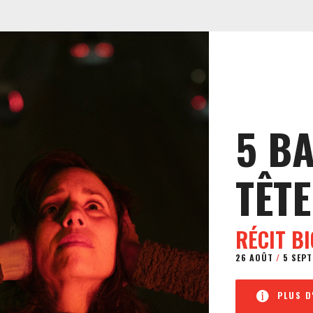
5 B
TÊTE
RÉCIT B
26 AOÛT
/
5 SEPT
PLUS D