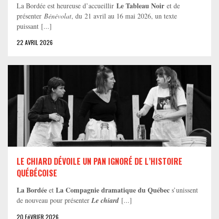
Le Tableau Noir
La Bordée est heureuse d’accueillir
et de
présenter
Bénévolat
, du 21 avril au 16 mai 2026, un texte
puissant [...]
22 AVRIL 2026
LE CHIARD DÉVOILE UN PAN IGNORÉ DE L’HISTOIRE
QUÉBÉCOISE
La Bordée
La Compagnie dramatique du Québec
et
s’unissent
de nouveau pour présenter
Le chiard
[...]
20 FéVRIER 2026