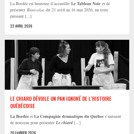
Le Tableau Noir
La Bordée est heureuse d’accueillir
et de
présenter
Bénévolat
, du 21 avril au 16 mai 2026, un texte
puissant [...]
22 AVRIL 2026
LE CHIARD DÉVOILE UN PAN IGNORÉ DE L’HISTOIRE
QUÉBÉCOISE
La Bordée
La Compagnie dramatique du Québec
et
s’unissent
de nouveau pour présenter
Le chiard
[...]
20 FéVRIER 2026