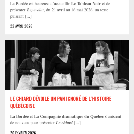
Le Tableau Noir
La Bordée est heureuse d’accueillir
et de
présenter
Bénévolat
, du 21 avril au 16 mai 2026, un texte
puissant [...]
22 AVRIL 2026
LE CHIARD DÉVOILE UN PAN IGNORÉ DE L’HISTOIRE
QUÉBÉCOISE
La Bordée
La Compagnie dramatique du Québec
et
s’unissent
de nouveau pour présenter
Le chiard
[...]
20 FéVRIER 2026