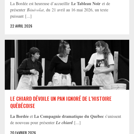
Le Tableau Noir
La Bordée est heureuse d’accueillir
et de
présenter
Bénévolat
, du 21 avril au 16 mai 2026, un texte
puissant [...]
22 AVRIL 2026
LE CHIARD DÉVOILE UN PAN IGNORÉ DE L’HISTOIRE
QUÉBÉCOISE
La Bordée
La Compagnie dramatique du Québec
et
s’unissent
de nouveau pour présenter
Le chiard
[...]
20 FéVRIER 2026