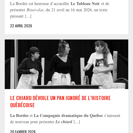
Le Tableau Noir
La Bordée est heureuse d’accueillir
et de
présenter
Bénévolat
, du 21 avril au 16 mai 2026, un texte
puissant [...]
22 AVRIL 2026
LE CHIARD DÉVOILE UN PAN IGNORÉ DE L’HISTOIRE
QUÉBÉCOISE
La Bordée
La Compagnie dramatique du Québec
et
s’unissent
de nouveau pour présenter
Le chiard
[...]
20 FéVRIER 2026