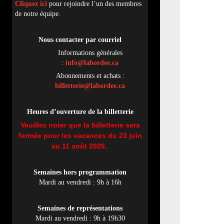
Cliquez ici
pour rejoindre l’un des membres
de notre équipe.
Nous contacter par
cou
rriel
Informations générales
:
info@labordee.ca
Abonnements et achats :
billetterie@labordee.ca
Heures d’ouverture de la billetterie
Veuillez noter que la billetterie sera
fermée pour les vacances du 23 juin
au 11 août 2026.
Semaines hors programmation
Mardi au vendredi : 9h à 16h
Semaines de représentations
Mardi au vendredi : 9h à 19h30