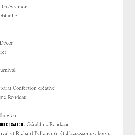
 Guèvremont
bitaille
 Décor
ret
urnival
arat Confection créative
ine Rondeau
lington
Géraldine Rondeau
UEL DE SAISON :
al et Richard Pelletier (prêt d’accessoires, bois et