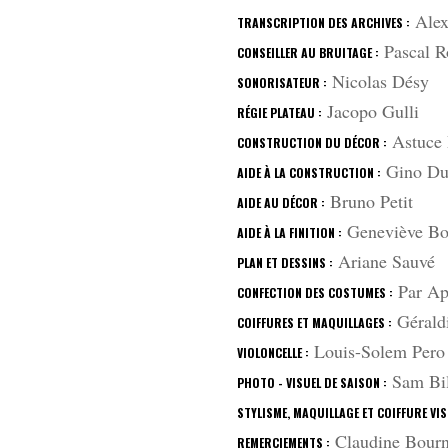
Alex
TRANSCRIPTION DES ARCHIVES :
Pascal Ro
CONSEILLER AU BRUITAGE :
Nicolas Désy
SONORISATEUR :
Jacopo Gulli
RÉGIE PLATEAU :
Astuce
CONSTRUCTION DU DÉCOR :
Gino Du
AIDE À LA CONSTRUCTION :
Bruno Petit
AIDE AU DÉCOR :
Geneviève Bo
AIDE À LA FINITION :
Ariane Sauvé
PLAN ET DESSINS :
Par App
CONFECTION DES COSTUMES :
Gérald
COIFFURES ET MAQUILLAGES :
Louis-Solem Pero
VIOLONCELLE :
Sam Bil
PHOTO - VISUEL DE SAISON :
STYLISME, MAQUILLAGE ET COIFFURE VIS
Claudine Bourniv
REMERCIEMENTS :