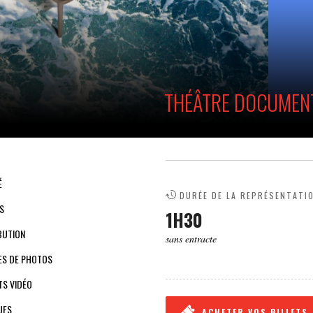
THÉÂTRE DOCUMENT
É
DURÉE DE LA REPRÉSENTATI
S
1H30
BUTION
sans entracte
ES DE PHOTOS
TS VIDÉO
UES
ACHETER VOS BILLETS