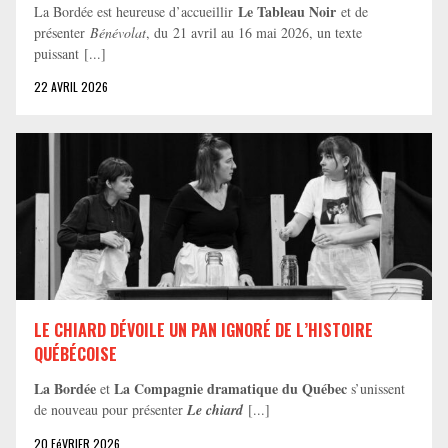
Le Tableau Noir
La Bordée est heureuse d’accueillir
et de
présenter
Bénévolat
, du 21 avril au 16 mai 2026, un texte
puissant [...]
22 AVRIL 2026
LE CHIARD DÉVOILE UN PAN IGNORÉ DE L’HISTOIRE
QUÉBÉCOISE
La Bordée
La Compagnie dramatique du Québec
et
s’unissent
de nouveau pour présenter
Le chiard
[...]
20 FéVRIER 2026