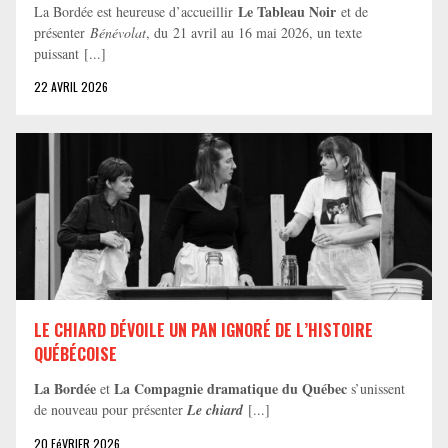
Le Tableau Noir
La Bordée est heureuse d’accueillir
et de
présenter
Bénévolat
, du 21 avril au 16 mai 2026, un texte
puissant [...]
22 AVRIL 2026
LE CHIARD DÉVOILE UN PAN IGNORÉ DE L’HISTOIRE
QUÉBÉCOISE
La Bordée
La Compagnie dramatique du Québec
et
s’unissent
de nouveau pour présenter
Le chiard
[...]
20 FéVRIER 2026