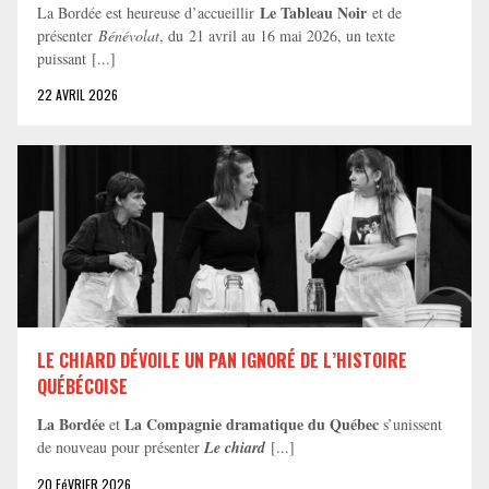
Le Tableau Noir
La Bordée est heureuse d’accueillir
et de
présenter
Bénévolat
, du 21 avril au 16 mai 2026, un texte
puissant [...]
22 AVRIL 2026
LE CHIARD DÉVOILE UN PAN IGNORÉ DE L’HISTOIRE
QUÉBÉCOISE
La Bordée
La Compagnie dramatique du Québec
et
s’unissent
de nouveau pour présenter
Le chiard
[...]
20 FéVRIER 2026