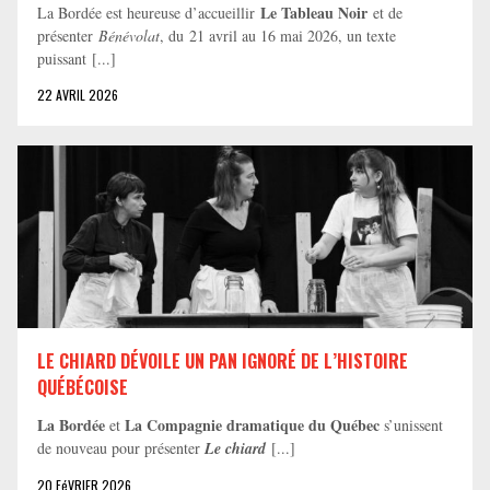
Le Tableau Noir
La Bordée est heureuse d’accueillir
et de
présenter
Bénévolat
, du 21 avril au 16 mai 2026, un texte
puissant [...]
22 AVRIL 2026
LE CHIARD DÉVOILE UN PAN IGNORÉ DE L’HISTOIRE
QUÉBÉCOISE
La Bordée
La Compagnie dramatique du Québec
et
s’unissent
de nouveau pour présenter
Le chiard
[...]
20 FéVRIER 2026