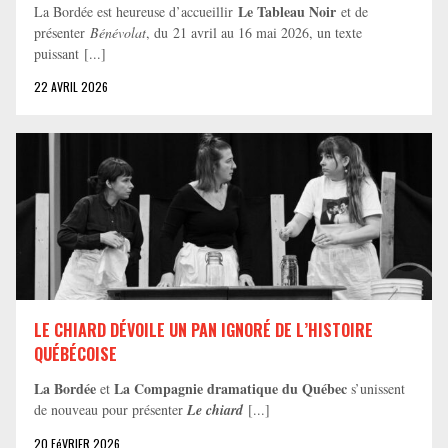
Le Tableau Noir
La Bordée est heureuse d’accueillir
et de
présenter
Bénévolat
, du 21 avril au 16 mai 2026, un texte
puissant [...]
22 AVRIL 2026
LE CHIARD DÉVOILE UN PAN IGNORÉ DE L’HISTOIRE
QUÉBÉCOISE
La Bordée
La Compagnie dramatique du Québec
et
s’unissent
de nouveau pour présenter
Le chiard
[...]
20 FéVRIER 2026