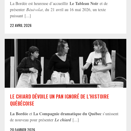
Le Tableau Noir
La Bordée est heureuse d’accueillir
et de
présenter
Bénévolat
, du 21 avril au 16 mai 2026, un texte
puissant [...]
22 AVRIL 2026
LE CHIARD DÉVOILE UN PAN IGNORÉ DE L’HISTOIRE
QUÉBÉCOISE
La Bordée
La Compagnie dramatique du Québec
et
s’unissent
de nouveau pour présenter
Le chiard
[...]
20 FéVRIER 2026