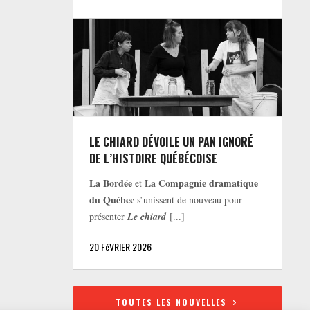
LE CHIARD DÉVOILE UN PAN IGNORÉ
DE L’HISTOIRE QUÉBÉCOISE
La Bordée
La Compagnie dramatique
et
du Québec
s’unissent de nouveau pour
présenter
Le chiard
[...]
20 FéVRIER 2026
TOUTES LES NOUVELLES