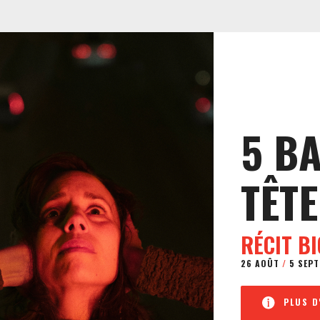
5 B
TÊTE
RÉCIT B
26 AOÛT
/
5 SEPT
PLUS D