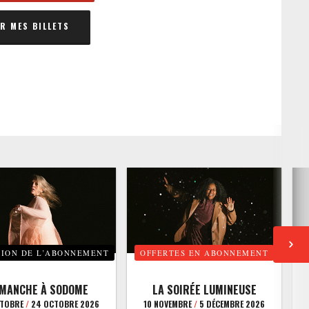
 MES BILLETS
TION DE L’ABONNEMENT
OFFERTES EN ABONNEMENT
E
IMANCHE À SODOME
LA SOIRÉE LUMINEUSE
CTOBRE
/
24 OCTOBRE 2026
10 NOVEMBRE
/
5 DÉCEMBRE 2026