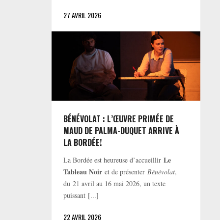
27 AVRIL 2026
BÉNÉVOLAT : L’ŒUVRE PRIMÉE DE
MAUD DE PALMA-DUQUET ARRIVE À
LA BORDÉE!
Le
La Bordée est heureuse d’accueillir
Tableau Noir
et de présenter
Bénévolat
,
du 21 avril au 16 mai 2026, un texte
puissant [...]
22 AVRIL 2026