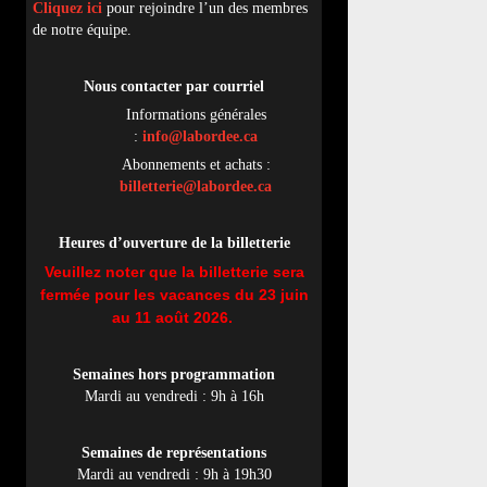
Cliquez ici
pour rejoindre l’un des membres
de notre équipe.
Nous contacter par
cou
rriel
Informations générales
:
info@labordee.ca
Abonnements et achats :
billetterie@labordee.ca
Heures d’ouverture de la billetterie
Veuillez noter que la billetterie sera
fermée pour les vacances du 23 juin
au 11 août 2026.
Semaines hors programmation
Mardi au vendredi : 9h à 16h
Semaines de représentations
Mardi au vendredi : 9h à 19h30