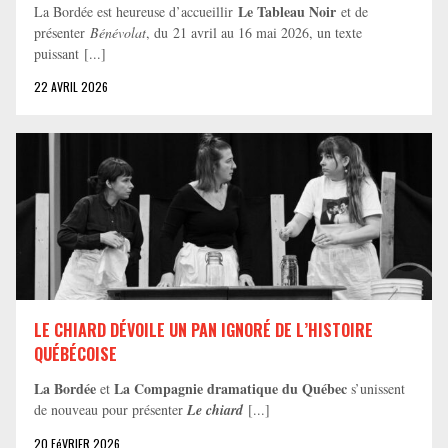
Le Tableau Noir
La Bordée est heureuse d’accueillir
et de
présenter
Bénévolat
, du 21 avril au 16 mai 2026, un texte
puissant [...]
22 AVRIL 2026
LE CHIARD DÉVOILE UN PAN IGNORÉ DE L’HISTOIRE
QUÉBÉCOISE
La Bordée
La Compagnie dramatique du Québec
et
s’unissent
de nouveau pour présenter
Le chiard
[...]
20 FéVRIER 2026