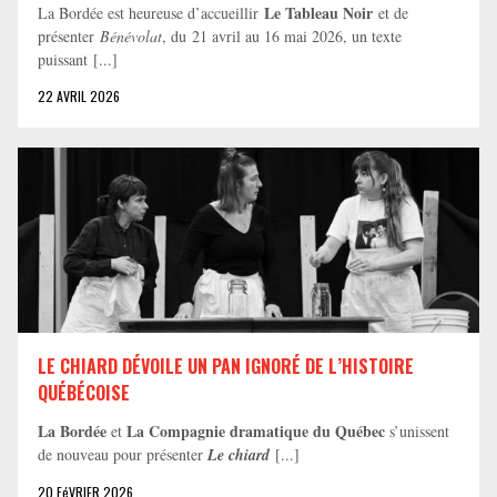
Le Tableau Noir
La Bordée est heureuse d’accueillir
et de
présenter
Bénévolat
, du 21 avril au 16 mai 2026, un texte
puissant [...]
22 AVRIL 2026
LE CHIARD DÉVOILE UN PAN IGNORÉ DE L’HISTOIRE
QUÉBÉCOISE
La Bordée
La Compagnie dramatique du Québec
et
s’unissent
de nouveau pour présenter
Le chiard
[...]
20 FéVRIER 2026