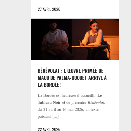
27 AVRIL 2026
BÉNÉVOLAT : L’ŒUVRE PRIMÉE DE
MAUD DE PALMA-DUQUET ARRIVE À
LA BORDÉE!
Le
La Bordée est heureuse d’accueillir
Tableau Noir
et de présenter
Bénévolat
,
du 21 avril au 16 mai 2026, un texte
puissant [...]
22 AVRIL 2026