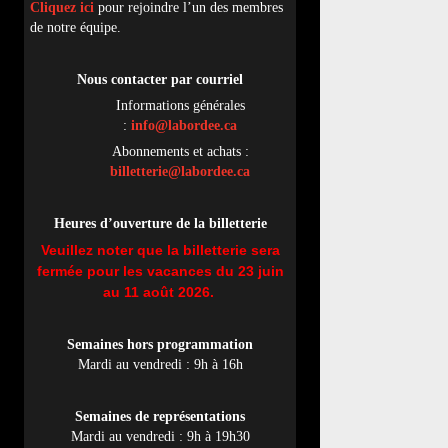
Cliquez ici
pour rejoindre l’un des membres
de notre équipe.
Nous contacter par
cou
rriel
Informations générales
:
info@labordee.ca
Abonnements et achats :
billetterie@labordee.ca
Heures d’ouverture de la billetterie
Veuillez noter que la billetterie sera
fermée pour les vacances du 23 juin
au 11 août 2026.
Semaines hors programmation
Mardi au vendredi : 9h à 16h
Semaines de représentations
Mardi au vendredi : 9h à 19h30