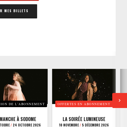
 MES BILLETS
TION DE L’ABONNEMENT
OFFERTES EN ABONNEMENT
E
IMANCHE À SODOME
LA SOIRÉE LUMINEUSE
CTOBRE
/
24 OCTOBRE 2026
10 NOVEMBRE
/
5 DÉCEMBRE 2026