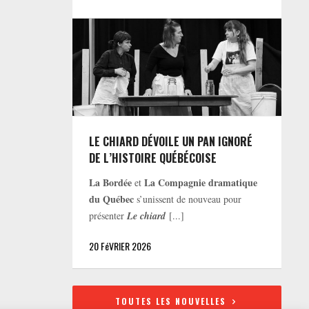
LE CHIARD DÉVOILE UN PAN IGNORÉ
DE L’HISTOIRE QUÉBÉCOISE
La Bordée
La Compagnie dramatique
et
du Québec
s’unissent de nouveau pour
présenter
Le chiard
[...]
20 FéVRIER 2026
TOUTES LES NOUVELLES