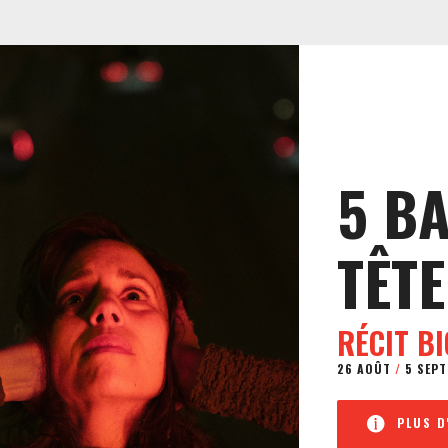
5 B
TÊTE
RÉCIT B
26 AOÛT
/
5 SEPT
PLUS D