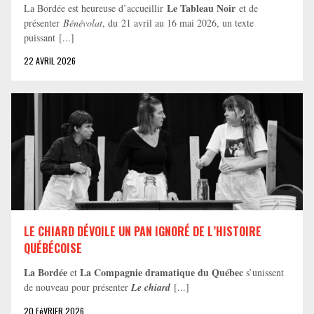
Le Tableau Noir
La Bordée est heureuse d’accueillir
et de
présenter
Bénévolat
, du 21 avril au 16 mai 2026, un texte
puissant [...]
22 AVRIL 2026
LE CHIARD DÉVOILE UN PAN IGNORÉ DE L’HISTOIRE
QUÉBÉCOISE
La Bordée
La Compagnie dramatique du Québec
et
s’unissent
de nouveau pour présenter
Le chiard
[...]
20 FéVRIER 2026