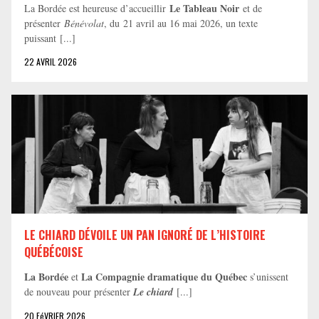
Le Tableau Noir
La Bordée est heureuse d’accueillir
et de
présenter
Bénévolat
, du 21 avril au 16 mai 2026, un texte
puissant [...]
22 AVRIL 2026
LE CHIARD DÉVOILE UN PAN IGNORÉ DE L’HISTOIRE
QUÉBÉCOISE
La Bordée
La Compagnie dramatique du Québec
et
s’unissent
de nouveau pour présenter
Le chiard
[...]
20 FéVRIER 2026