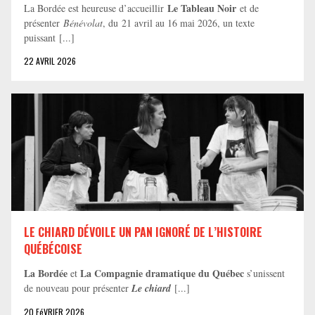
Le Tableau Noir
La Bordée est heureuse d’accueillir
et de
présenter
Bénévolat
, du 21 avril au 16 mai 2026, un texte
puissant [...]
22 AVRIL 2026
LE CHIARD DÉVOILE UN PAN IGNORÉ DE L’HISTOIRE
QUÉBÉCOISE
La Bordée
La Compagnie dramatique du Québec
et
s’unissent
de nouveau pour présenter
Le chiard
[...]
20 FéVRIER 2026