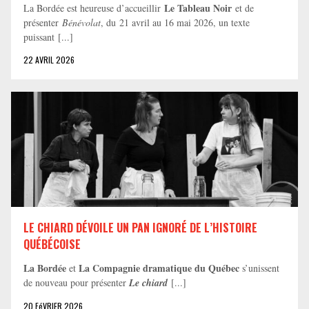
Le Tableau Noir
La Bordée est heureuse d’accueillir
et de
présenter
Bénévolat
, du 21 avril au 16 mai 2026, un texte
puissant [...]
22 AVRIL 2026
LE CHIARD DÉVOILE UN PAN IGNORÉ DE L’HISTOIRE
QUÉBÉCOISE
La Bordée
La Compagnie dramatique du Québec
et
s’unissent
de nouveau pour présenter
Le chiard
[...]
20 FéVRIER 2026