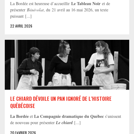
Le Tableau Noir
La Bordée est heureuse d’accueillir
et de
présenter
Bénévolat
, du 21 avril au 16 mai 2026, un texte
puissant [...]
22 AVRIL 2026
LE CHIARD DÉVOILE UN PAN IGNORÉ DE L’HISTOIRE
QUÉBÉCOISE
La Bordée
La Compagnie dramatique du Québec
et
s’unissent
de nouveau pour présenter
Le chiard
[...]
20 FéVRIER 2026