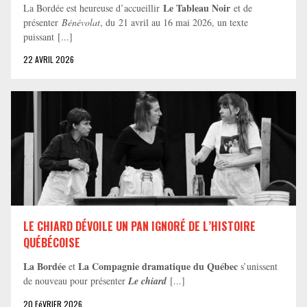
Le Tableau Noir
La Bordée est heureuse d’accueillir
et de
présenter
Bénévolat
, du 21 avril au 16 mai 2026, un texte
puissant [...]
22 AVRIL 2026
LE CHIARD DÉVOILE UN PAN IGNORÉ DE L’HISTOIRE
QUÉBÉCOISE
La Bordée
La Compagnie dramatique du Québec
et
s’unissent
de nouveau pour présenter
Le chiard
[...]
20 FéVRIER 2026