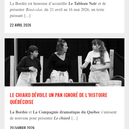
Le Tableau Noir
La Bordée est heureuse d’accueillir
et de
présenter
Bénévolat
, du 21 avril au 16 mai 2026, un texte
puissant [...]
22 AVRIL 2026
LE CHIARD DÉVOILE UN PAN IGNORÉ DE L’HISTOIRE
QUÉBÉCOISE
La Bordée
La Compagnie dramatique du Québec
et
s’unissent
de nouveau pour présenter
Le chiard
[...]
20 FéVRIER 2026