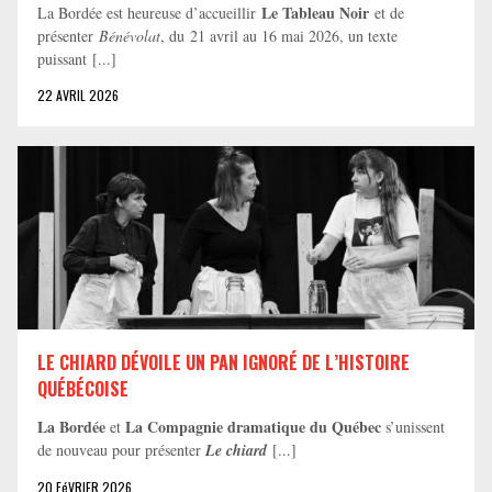
Le Tableau Noir
La Bordée est heureuse d’accueillir
et de
présenter
Bénévolat
, du 21 avril au 16 mai 2026, un texte
puissant [...]
22 AVRIL 2026
LE CHIARD DÉVOILE UN PAN IGNORÉ DE L’HISTOIRE
QUÉBÉCOISE
La Bordée
La Compagnie dramatique du Québec
et
s’unissent
de nouveau pour présenter
Le chiard
[...]
20 FéVRIER 2026